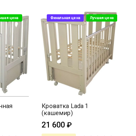
чшая цена
Финальная цена
Лучшая цена
нная
Кроватка Lada 1
(кашемир)
21 600
₽