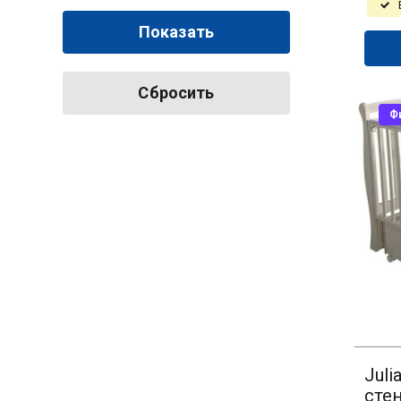
Показать
Сбросить
Ф
Juli
сте