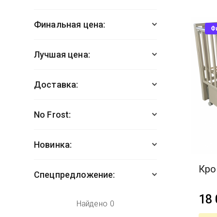
Са
Финальная цена:
Са
Ф
Наз
Лучшая цена:
Наз
Доставка:
No Frost:
Новинка:
Кро
Спецпредложение:
18
Найдено
0