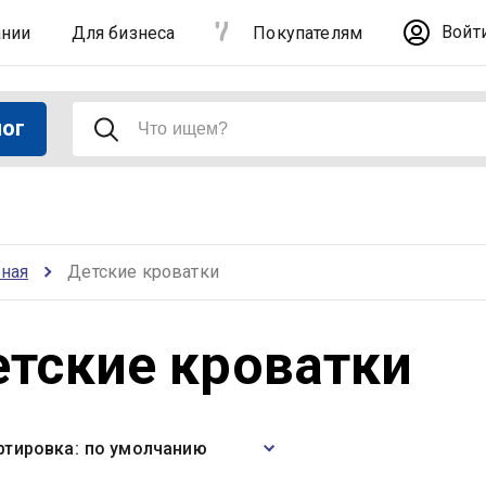
Войт
ании
Для бизнеса
Покупателям
лог
вная
Детские кроватки
етские кроватки
ртировка:
по умолчанию