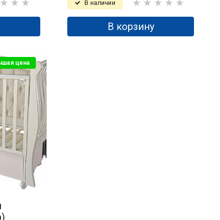
В наличии
у
В корзину
чшая цена
й
)